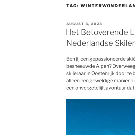
TAG:
WINTERWONDERLA
POSTED
AUGUST 3, 2023
ON
Het Betoverende L
Nederlandse Skiler
Ben jij een gepassioneerde ski
besneeuwde Alpen? Overweeg d
skileraar in Oostenrijk door te b
alleen een geweldige manier om
een onvergetelijk avontuur dat j