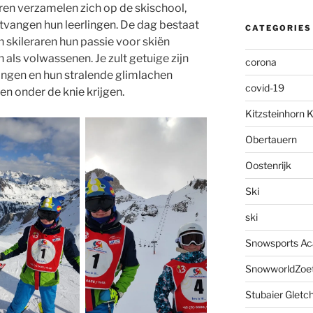
aren verzamelen zich op de skischool,
tvangen hun leerlingen. De dag bestaat
CATEGORIES
in skileraren hun passie voor skiën
als volwassenen. Je zult getuige zijn
corona
lingen en hun stralende glimlachen
covid-19
n onder de knie krijgen.
Kitzsteinhorn 
Obertauern
Oostenrijk
Ski
ski
Snowsports A
SnowworldZoe
Stubaier Gletc