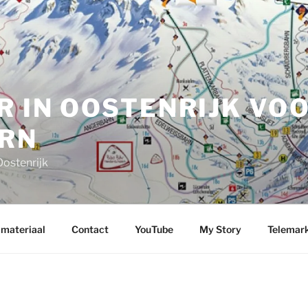
R IN OOSTENRIJK VO
RN
Oostenrijk
 materiaal
Contact
YouTube
My Story
Telemark