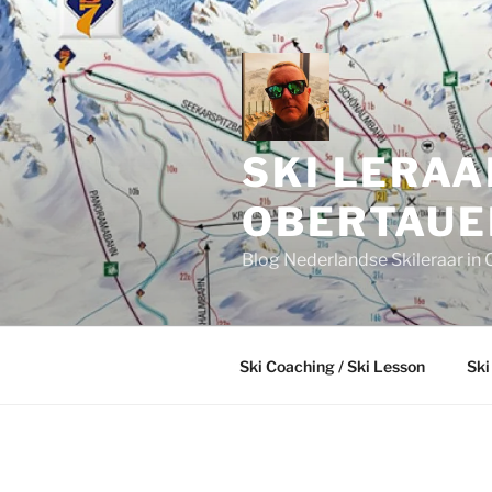
Skip
to
content
SKI LERAA
OBERTAUE
Blog Nederlandse Skileraar in 
Ski Coaching / Ski Lesson
Ski