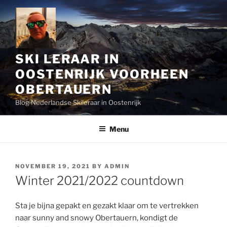
Skip
to
content
SKI LERAAR IN
OOSTENRIJK VOORHEEN
OBERTAUERN
Blog Nederlandse Skileraar in Oostenrijk
Menu
POSTED
NOVEMBER 19, 2021
BY
ADMIN
ON
Winter 2021/2022 countdown
Sta je bijna gepakt en gezakt klaar om te vertrekken
naar sunny and snowy Obertauern, kondigt de