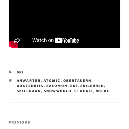
CATEGORIES
SKI
TAGS
ANWARTER
,
ATOMIC
,
OBERTAUERN
,
OOSTENRIJK
,
SALOMON
,
SKI
,
SKILEHRER
,
SKILERAAR
,
SNOWWORLD
,
STOCKLI
,
VOLKL
Post
Previous
PREVIOUS
navigation