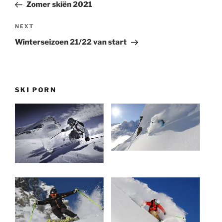
Post
Zomer skiën 2021
Next
NEXT
Post
Winterseizoen 21/22 van start
SKI PORN