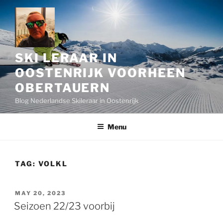
Skip
to
content
SKI LERAAR IN
OOSTENRIJK VOORHEEN
OBERTAUERN
Blog Nederlandse Skileraar in Oostenrijk
Menu
TAG:
VOLKL
POSTED
MAY 20, 2023
ON
Seizoen 22/23 voorbij