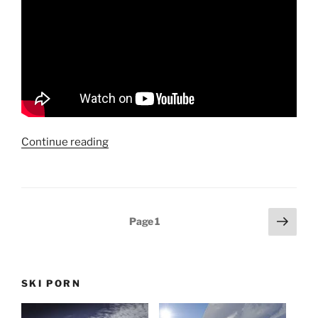
“Covid-
Continue reading
19
/
Corona
blijft
Posts
Next
Page
1
spelbreker!”
page
pagination
SKI PORN