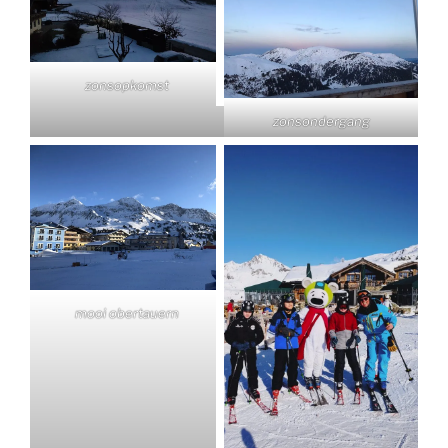
zonsopkomst
zonsondergang
mooi obertauern