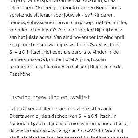
Ga je op wintersportvakantie naar Oostenrijk, naar
Obertauern? En ben je op zoek naar een Nederlands
sprekende skileraar voor jouw ski-les? Kinderen,
tieners, volwassenen, privé of in groep, met de familie,
vrienden of collega’s? Zoek niet verder! Bij mij ben je
aan het juiste adres. Van eind november tot eind april
kun je me boeken via mijn skischool
CSA Skischule
Silvia Grillitsch.
Het centrale buro is te vinden in de
Römerstrasse 53, onder hotel Alpina, tussen
restaurant Lazy Flamingo en bakkerij Binggl in op de
Passhöhe.
Ervaring, toewijding en kwaliteit
Ik ben al verschillende jaren seizoen ski leraar in
Obertauern bij de skischool van Silvia Grillitsch. In
Nederland geef ik tijdens de niet wintermaanden les bij
de zoetermeerse vestiging van SnowWorld. Voor mij