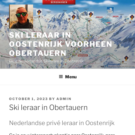
Skip
to
content
SKI LERAAR IN
OOSTENRIJK VOORHEEN
OBERTAUERN
Blog Nederlandse Skileraar in Oostenrijk
Menu
POSTED
OCTOBER 1, 2023
BY
ADMIN
ON
Ski leraar in Obertauern
Nederlandse privé leraar in Oostenrijk