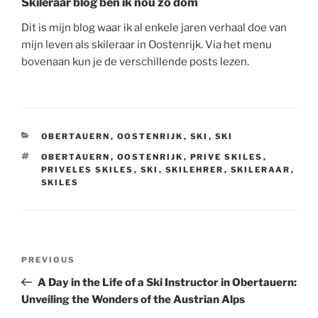
Skileraar blog ben ik nou zo dom
Dit is mijn blog waar ik al enkele jaren verhaal doe van
mijn leven als skileraar in Oostenrijk. Via het menu
bovenaan kun je de verschillende posts lezen.
CATEGORIES
OBERTAUERN
,
OOSTENRIJK
,
SKI
,
SKI
TAGS
OBERTAUERN
,
OOSTENRIJK
,
PRIVE SKILES
,
PRIVELES SKILES
,
SKI
,
SKILEHRER
,
SKILERAAR
,
SKILES
Post
Previous
PREVIOUS
navigation
Post
A Day in the Life of a Ski Instructor in Obertauern:
Unveiling the Wonders of the Austrian Alps