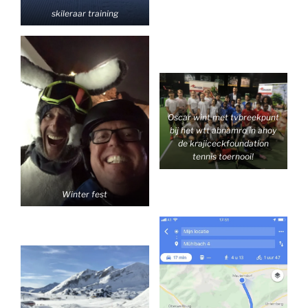
skileraar training
Oscar wint met tvbreekpunt
bij het wtt abnamro in ahoy
de krajiceckfoundation
tennis toernooi!
Winter fest