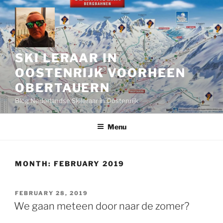
Skip
to
content
SKI LERAAR IN
OOSTENRIJK VOORHEEN
OBERTAUERN
Blog Nederlandse Skileraar in Oostenrijk
Menu
MONTH:
FEBRUARY 2019
POSTED
FEBRUARY 28, 2019
ON
We gaan meteen door naar de zomer?