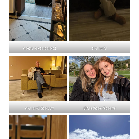
home extension1
the wife
me and the cat
Dresdner finests