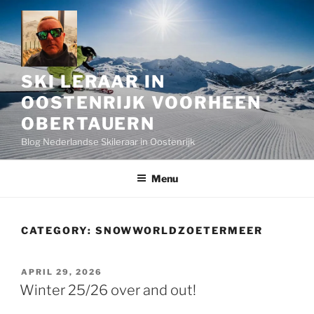
Skip
to
content
SKI LERAAR IN
OOSTENRIJK VOORHEEN
OBERTAUERN
Blog Nederlandse Skileraar in Oostenrijk
Menu
CATEGORY:
SNOWWORLDZOETERMEER
POSTED
APRIL 29, 2026
ON
Winter 25/26 over and out!