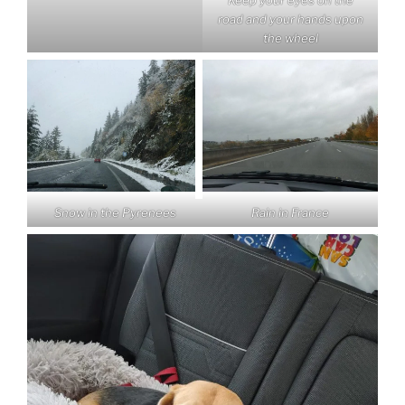
Keep your eyes on the
road and your hands upon
the wheel
Snow in the Pyrenees
Rain in France