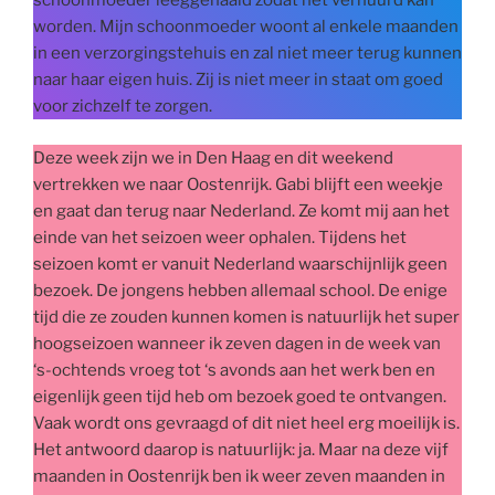
schoonmoeder leeggehaald zodat het verhuurd kan
worden. Mijn schoonmoeder woont al enkele maanden
in een verzorgingstehuis en zal niet meer terug kunnen
naar haar eigen huis. Zij is niet meer in staat om goed
voor zichzelf te zorgen.
Deze week zijn we in Den Haag en dit weekend
vertrekken we naar Oostenrijk. Gabi blijft een weekje
en gaat dan terug naar Nederland. Ze komt mij aan het
einde van het seizoen weer ophalen. Tijdens het
seizoen komt er vanuit Nederland waarschijnlijk geen
bezoek. De jongens hebben allemaal school. De enige
tijd die ze zouden kunnen komen is natuurlijk het super
hoogseizoen wanneer ik zeven dagen in de week van
‘s-ochtends vroeg tot ‘s avonds aan het werk ben en
eigenlijk geen tijd heb om bezoek goed te ontvangen.
Vaak wordt ons gevraagd of dit niet heel erg moeilijk is.
Het antwoord daarop is natuurlijk: ja. Maar na deze vijf
maanden in Oostenrijk ben ik weer zeven maanden in