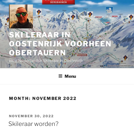
Skip
to
content
SKI LERAAR IN
OOSTENRIJK VOORHEEN
OBERTAUERN
Blog Nederlandse Skileraar in Oostenrijk
Menu
MONTH:
NOVEMBER 2022
POSTED
NOVEMBER 30, 2022
ON
Skileraar worden?