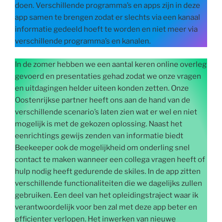
doen. Verschillende programma’s en apps zijn in deze
app samen te brengen zodat er slechts via een kanaal
informatie gedeeld hoeft te worden en niet meer via
verschillende programma’s en kanalen.
In de zomer hebben we een aantal keren online overleg
gevoerd en presentaties gehad zodat we onze vragen
en uitdagingen helder uiteen konden zetten. Onze
Oostenrijkse partner heeft ons aan de hand van de
verschillende scenario’s laten zien wat er wel en niet
mogelijk is met de gekozen oplossing. Naast het
eenrichtings gewijs zenden van informatie biedt
Beekeeper ook de mogelijkheid om onderling snel
contact te maken wanneer een collega vragen heeft of
hulp nodig heeft gedurende de skiles. In de app zitten
verschillende functionaliteiten die we dagelijks zullen
gebruiken. Een deel van het opleidingstraject waar ik
verantwoordelijk voor ben zal met deze app beter en
efficienter verlopen. Het inwerken van nieuwe