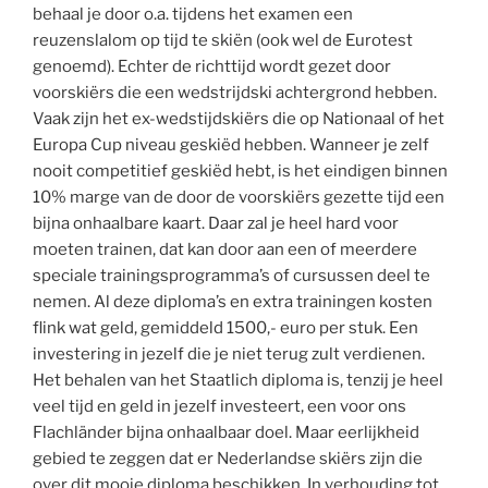
behaal je door o.a. tijdens het examen een
reuzenslalom op tijd te skiën (ook wel de Eurotest
genoemd). Echter de richttijd wordt gezet door
voorskiërs die een wedstrijdski achtergrond hebben.
Vaak zijn het ex-wedstijdskiërs die op Nationaal of het
Europa Cup niveau geskiëd hebben. Wanneer je zelf
nooit competitief geskiëd hebt, is het eindigen binnen
10% marge van de door de voorskiërs gezette tijd een
bijna onhaalbare kaart. Daar zal je heel hard voor
moeten trainen, dat kan door aan een of meerdere
speciale trainingsprogramma’s of cursussen deel te
nemen. Al deze diploma’s en extra trainingen kosten
flink wat geld, gemiddeld 1500,- euro per stuk. Een
investering in jezelf die je niet terug zult verdienen.
Het behalen van het Staatlich diploma is, tenzij je heel
veel tijd en geld in jezelf investeert, een voor ons
Flachländer bijna onhaalbaar doel. Maar eerlijkheid
gebied te zeggen dat er Nederlandse skiërs zijn die
over dit mooie diploma beschikken. In verhouding tot