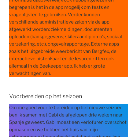
informatie daadwerkelijk ook hebben gelezen en
begrepen is het in de app mogelijk om tests en
vragenlijsten te gebruiken. Verder kunnen
verschillende administratieve zaken via de app
afgewerkt worden: ziekmeldingen, documenten
uploaden (bankgegevens, skileraar diploma’s, sociaal
verzekering, etc.), ongevalrapportage. Externe apps
zoals het uitgebreide weerbericht van Bergfex, de
interactieve pistenkaart en de lesuren zitten ook
allemaal in de Beekeeper app. Ik heb er grote
verwachtingen van.
Voorbereiden op het seizoen
Om me goed voor te bereiden op het nieuwe seizoen
ben ik samen met Gabi de afgelopen drie weken naar
Spanje geweest. Gabi moest een verlofuren overschot
opmaken en we hebben het huis van mijn