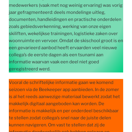
medewerkers (vaak met nog weinig ervaring) was vorig
jaar gefragmenteerd: deels mondelinge uitleg,
documenten, handleidingen en practische onderdelen
zoals gebiedsverkenning, werking van onze eigen
skiliften, wekelijkse trainingen, logistieke zaken over
woonruimte en vervoer. Omdat de skischool groot is en
een gevarieerd aanbod heeft ervaarden veel nieuwe
collega’s de eerste dagen als een tsunami aan
informatie waarvan vaak een deel niet goed
geregistreerd werd.
Vooral de schriftelijke informatie gaan we komend
seizoen via de Beekeeper app aanbieden. In de zomer
is al het reeds aanwezige materiaal bewerkt zodat het
makkelijk digitaal aangeboden kan worden. De
informatie is makkelijk en per onderdeel beschikbaar
te stellen zodat collega’s snel naar de juiste delen
kunnen navigeren. Om vast te stellen dat zij de