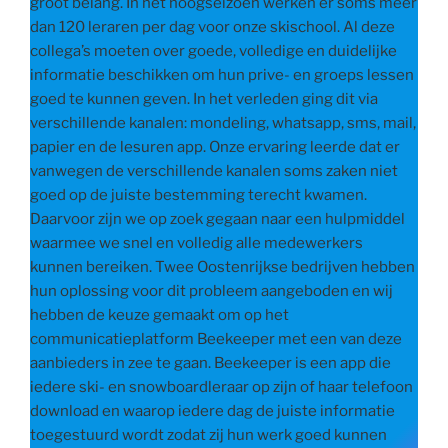
groot belang. In het hoogseizoen werken er soms meer
dan 120 leraren per dag voor onze skischool. Al deze
collega’s moeten over goede, volledige en duidelijke
informatie beschikken om hun prive- en groeps lessen
goed te kunnen geven. In het verleden ging dit via
verschillende kanalen: mondeling, whatsapp, sms, mail,
papier en de lesuren app. Onze ervaring leerde dat er
vanwegen de verschillende kanalen soms zaken niet
goed op de juiste bestemming terecht kwamen.
Daarvoor zijn we op zoek gegaan naar een hulpmiddel
waarmee we snel en volledig alle medewerkers
kunnen bereiken. Twee Oostenrijkse bedrijven hebben
hun oplossing voor dit probleem aangeboden en wij
hebben de keuze gemaakt om op het
communicatieplatform Beekeeper met een van deze
aanbieders in zee te gaan. Beekeeper is een app die
iedere ski- en snowboardleraar op zijn of haar telefoon
download en waarop iedere dag de juiste informatie
toegestuurd wordt zodat zij hun werk goed kunnen