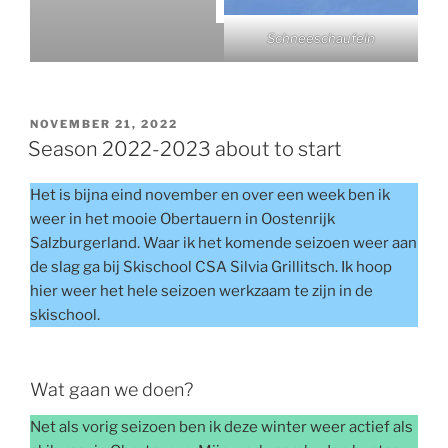
Schneeschaufeln
POSTED
NOVEMBER 21, 2022
ON
Season 2022-2023 about to start
Het is bijna eind november en over een week ben ik
weer in het mooie Obertauern in Oostenrijk
Salzburgerland. Waar ik het komende seizoen weer aan
de slag ga bij Skischool CSA Silvia Grillitsch. Ik hoop
hier weer het hele seizoen werkzaam te zijn in de
skischool.
Wat gaan we doen?
Net als vorig seizoen ben ik deze winter weer actief als