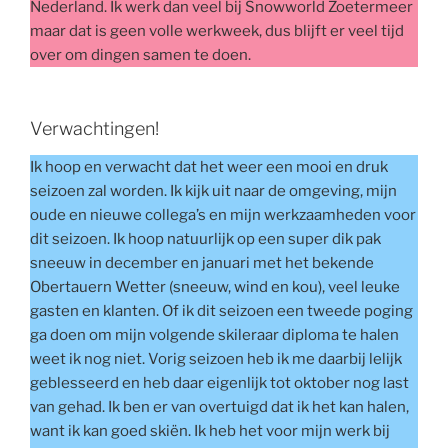
Nederland. Ik werk dan veel bij Snowworld Zoetermeer
maar dat is geen volle werkweek, dus blijft er veel tijd
over om dingen samen te doen.
Verwachtingen!
Ik hoop en verwacht dat het weer een mooi en druk
seizoen zal worden. Ik kijk uit naar de omgeving, mijn
oude en nieuwe collega’s en mijn werkzaamheden voor
dit seizoen. Ik hoop natuurlijk op een super dik pak
sneeuw in december en januari met het bekende
Obertauern Wetter (sneeuw, wind en kou), veel leuke
gasten en klanten. Of ik dit seizoen een tweede poging
ga doen om mijn volgende skileraar diploma te halen
weet ik nog niet. Vorig seizoen heb ik me daarbij lelijk
geblesseerd en heb daar eigenlijk tot oktober nog last
van gehad. Ik ben er van overtuigd dat ik het kan halen,
want ik kan goed skiën. Ik heb het voor mijn werk bij